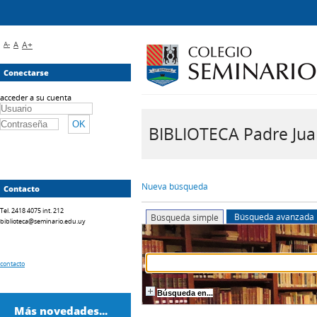
A-
A
A+
Conectarse
acceder a su cuenta
BIBLIOTECA Padre Juan 
Nueva búsqueda
Contacto
Tel. 2418 4075 int. 212
Búsqueda avanzada
Búsqueda simple
biblioteca@seminario.edu.uy
contacto
Búsqueda en...
Más novedades...