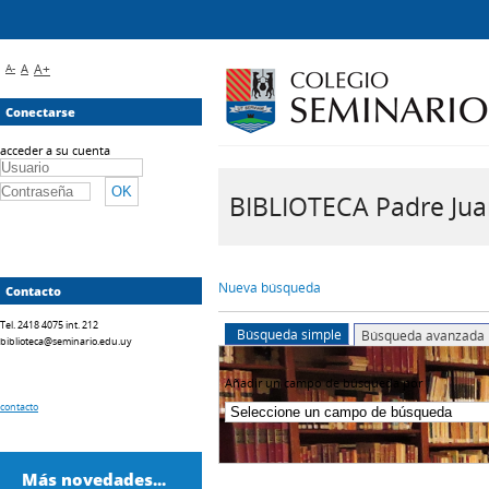
A-
A
A+
Conectarse
acceder a su cuenta
BIBLIOTECA Padre Juan 
Nueva búsqueda
Contacto
Tel. 2418 4075 int. 212
Búsqueda simple
Búsqueda avanzada
biblioteca@seminario.edu.uy
Añadir un campo de búsqueda por
contacto
Más novedades...