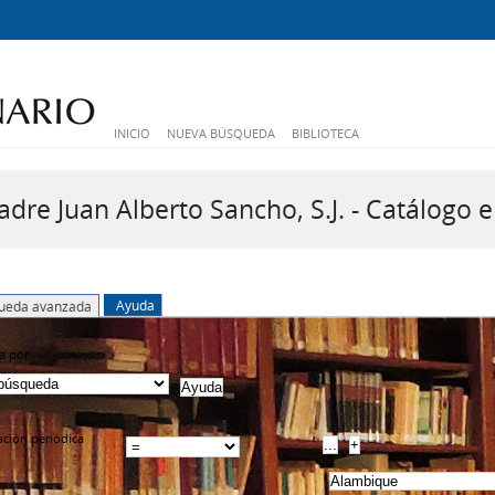
INICIO
NUEVA BÚSQUEDA
BIBLIOTECA
dre Juan Alberto Sancho, S.J. - Catálogo e
Ayuda
ueda avanzada
a por
cación periódica