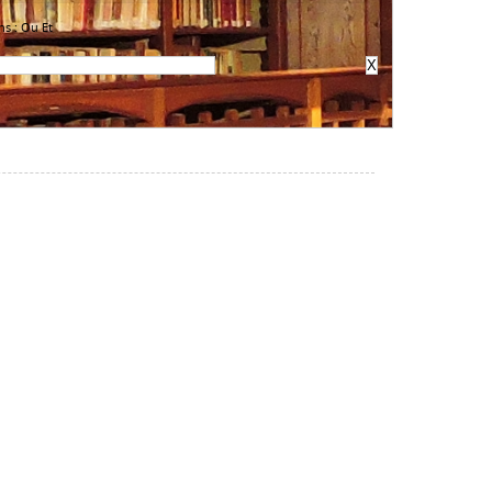
ns :
Ou
Et