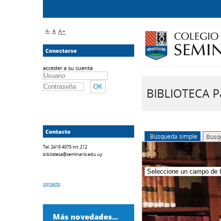
A-
A
A+
Conectarse
acceder a su cuenta
BIBLIOTECA Pa
Contacto
Búsqueda simple
Búsq
Tel. 2418 4075 int. 212
biblioteca@seminario.edu.uy
Añadir un campo de búsqued
contacto
Título de la publi
Más novedades...